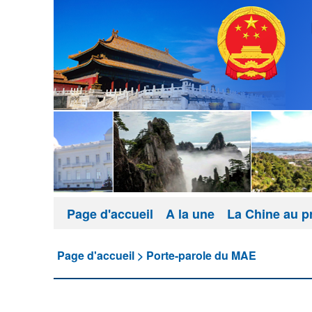
Page d'accueil
A la une
La Chine au p
Page d'accueil
>
Porte-parole du MAE