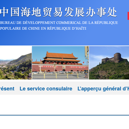
résent
Le service consulaire
L’apperçu général d’H