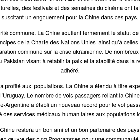
lturelles, des festivals et des semaines du cinéma ont f
suscitant un engouement pour la Chine dans ces pays.
rité commune. La Chine soutient fermement le statut de 
ncipes de la Charte des Nations Unies ainsi qu’à celles 
laration commune sur la crise ukrainienne. De nombreux 
du Pakistan visant à rétablir la paix et la stabilité dans l
adhéré.
rofité aux populations. La Chine a étendu à titre expér
t à l’Uruguay. Le nombre de vols passagers reliant la Ch
ine-Argentine a établi un nouveau record pour le vol pass
té des services médicaux humanitaires aux populations
 Chine restera un bon ami et un bon partenaire des pays 
e en œuvre des cinq Programmes pour une communauté d