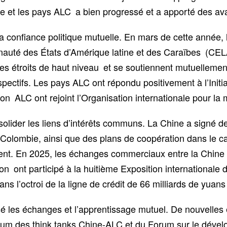
ine et les pays ALC a bien progressé et a apporté des 
a confiance politique mutuelle. En mars de cette année,
auté des États d’Amérique latine et des Caraïbes (CELAC
s étroits de haut niveau et se soutiennent mutuellement 
ectifs. Les pays ALC ont répondu positivement à l’Initi
ion ALC ont rejoint l’Organisation internationale pour la 
ider les liens d’intérêts communs. La Chine a signé d
la Colombie, ainsi que des plans de coopération dans le ca
nt. En 2025, les échanges commerciaux entre la Chine e
gion ont participé à la huitième Exposition internationale
ns l’octroi de la ligne de crédit de 66 milliards de yuan
sé les échanges et l’apprentissage mutuel. De nouvelles 
 Forum des think tanks Chine-ALC et du Forum sur le dév