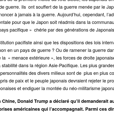
e guerre. Ils ont souffert de la guerre menée par le J
noncer à jamais à la guerre. Aujourd’hui, cependant, l’
tale pour que le Japon soit réadmis dans la communauté i
pays pacifique » chérie par des générations de Japonais
tution pacifiste ainsi que les dispositions des lois intern
apon en un pays de guerre ? Ou de ramener la guerre dan
e la « menace extérieure », les forces de droite japona
la stabilité dans la région Asie-Pacifique. Les plus gran
ersonnalités des divers milieux sont de plus en plus co
is de paix et le peuple japonais devraient rejeter le proj
ponaises et endiguer la montée du néo-militarisme japona
n Chine, Donald Trump a déclaré qu’il demanderait au
prises américaines qui l’accompagnait. Parmi ces dir