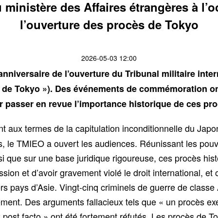
 ministère des Affaires étrangères à l’
l’ouverture des procès de Tokyo
2026-05-03 12:00
nniversaire de l’ouverture du Tribunal militaire inte
 de Tokyo »). Des événements de commémoration ont 
 passer en revue l’importance historique de ces pro
aux termes de la capitulation inconditionnelle du Japo
le TMIEO a ouvert les audiences. Réunissant les pouvoir
 que sur une base juridique rigoureuse, ces procès histo
ion et d’avoir gravement violé le droit international, et
s pays d’Asie. Vingt-cinq criminels de guerre de classe
ent. Des arguments fallacieux tels que « un procès exerç
ex post facto » ont été fortement réfutés. Les procès de