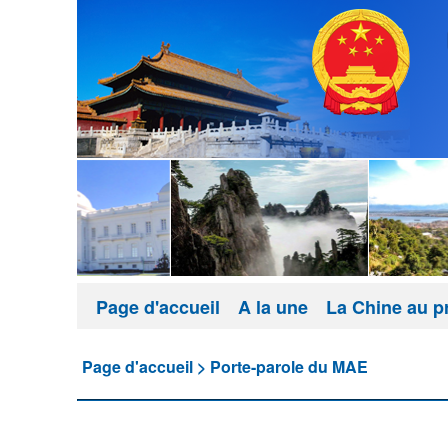
Page d'accueil
A la une
La Chine au p
Page d'accueil
>
Porte-parole du MAE