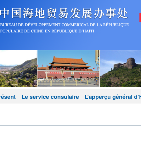
résent
Le service consulaire
L’apperçu général d’H