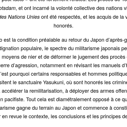
, et ont incarné la volonté collective des nations 
Potsdam
ont été respectés, et les acquis de la
des Nations Unies
honorés.
 est la condition préalable au retour du Japon d’après-
dignation populaire, le spectre du militarisme japonais p
es moyens de nier et de déformer le jugement des procès
erre d’agression, notamment en révisant les manuels d’hi
C’est pourquoi certains responsables et hommes politiqu
itent le sanctuaire Yasukuni, où sont honorés les crimi
accélérer la remilitarisation, à déployer des armes offe
tion pacifiste. Tout cela est diamétralement opposé à ce q
itarisme gagne du terrain au Japon et commence à constit
 en revue le contexte, les conclusions et les principes 