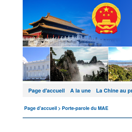
Page d'accueil
A la une
La Chine au p
Page d'accueil
>
Porte-parole du MAE