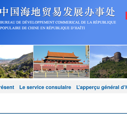
résent
Le service consulaire
L’apperçu général d’H