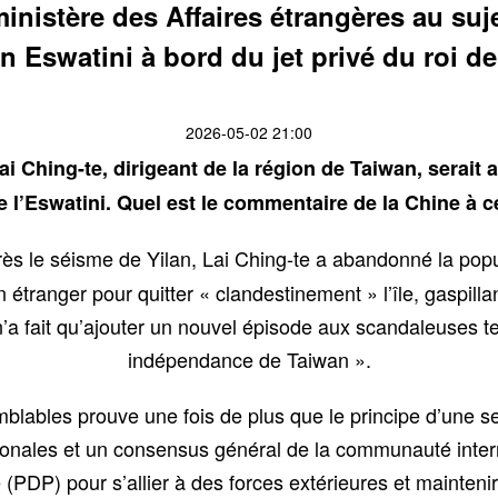
nistère des Affaires étrangères au suje
n Eswatini à bord du jet privé du roi de
2026-05-02 21:00
i Ching-te, dirigeant de la région de Taiwan, serait ar
e l’Eswatini. Quel est le commentaire de la Chine à c
s le séisme de Yilan, Lai Ching-te a abandonné la popul
n étranger pour quitter « clandestinement » l’île, gaspill
’a fait qu’ajouter un nouvel épisode aux scandaleuses te
indépendance de Taiwan ».
emblables prouve une fois de plus que le principe d’une
ationales et un consensus général de la communauté inte
 (PDP) pour s’allier à des forces extérieures et mainteni