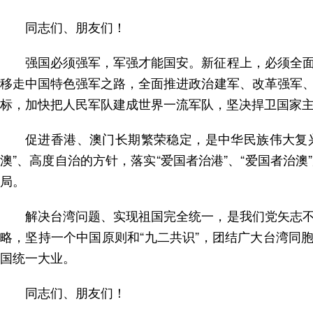
同志们、朋友们！
强国必须强军，军强才能国安。新征程上，必须全
移走中国特色强军之路，全面推进政治建军、改革强军
标，加快把人民军队建成世界一流军队，坚决捍卫国家
促进香港、澳门长期繁荣稳定，是中华民族伟大复兴
澳”、高度自治的方针，落实“爱国者治港”、“爱国者
局。
解决台湾问题、实现祖国完全统一，是我们党矢志
略，坚持一个中国原则和“九二共识”，团结广大台湾同
国统一大业。
同志们、朋友们！