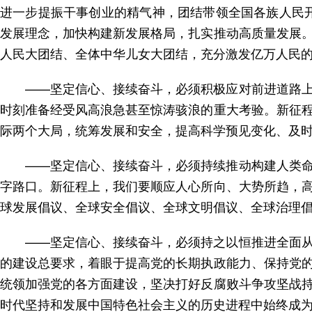
进一步提振干事创业的精气神，团结带领全国各族人民开
发展理念，加快构建新发展格局，扎实推动高质量发展
人民大团结、全体中华儿女大团结，充分激发亿万人民
——坚定信心、接续奋斗，必须积极应对前进道路
时刻准备经受风高浪急甚至惊涛骇浪的重大考验。新征
际两个大局，统筹发展和安全，提高科学预见变化、及
——坚定信心、接续奋斗，必须持续推动构建人类
字路口。新征程上，我们要顺应人心所向、大势所趋，
球发展倡议、全球安全倡议、全球文明倡议、全球治理
——坚定信心、接续奋斗，必须持之以恒推进全面
的建设总要求，着眼于提高党的长期执政能力、保持党
统领加强党的各方面建设，坚决打好反腐败斗争攻坚战
时代坚持和发展中国特色社会主义的历史进程中始终成