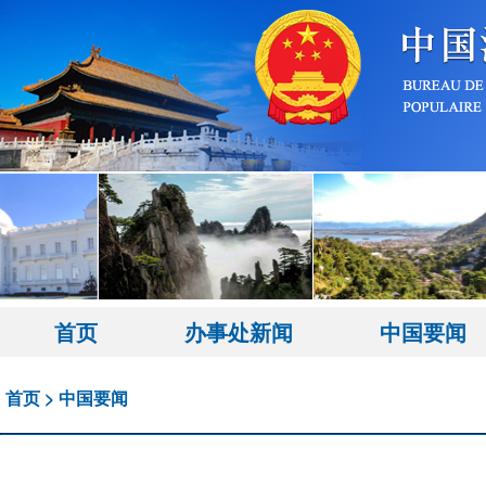
首页
办事处新闻
中国要闻
首页
>
中国要闻