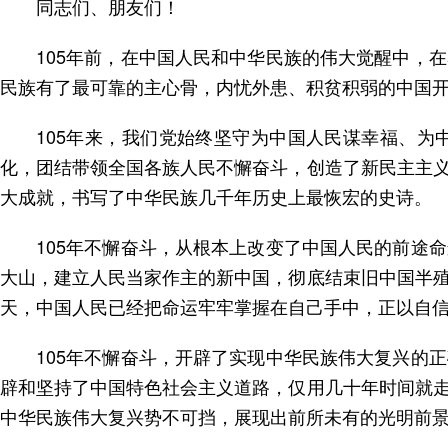
同志们、朋友们！
105年前，在中国人民和中华民族的伟大觉醒中，
民族有了最可靠的主心骨，内忧外患、积贫积弱的中国
105年来，我们党始终坚守为中国人民谋幸福、
化，团结带领全国各族人民不懈奋斗，创造了新民主主
大成就，书写了中华民族几千年历史上最恢宏的史诗。
105年不懈奋斗，从根本上改变了中国人民的前途
大山，建立人民当家作主的新中国，彻底结束旧中国半
天，中国人民已经把命运牢牢掌握在自己手中，正以自
105年不懈奋斗，开辟了实现中华民族伟大复兴的
辟和坚持了中国特色社会主义道路，仅用几十年时间就
中华民族伟大复兴势不可挡，展现出前所未有的光明前