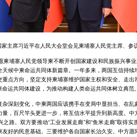
记、国家主席习近平在人民大会堂会见柬埔寨人民党主席、参
祝愿柬埔寨人民党领导柬不断开创国家建设和民族振兴事业
全天候中柬命运共同体新篇章。一年多来，两国互信持续
交重点方向，坚定支持柬埔寨维护国家主权和安全、走出
柬命运共同体建设，为推动构建人类命运共同体树立典范
复杂深刻变化，中柬两国应该携手在变局中显担当、在乱
力量，百尺竿头更进一步，将互信水平提升到新高度。中
之路。双方要推动“工业发展走廊”和“鱼米走廊”取得
柬友好的民意基础。三要维护各自国家长治久安。中方愿