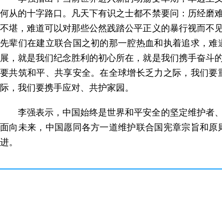
何从的十字路口。凡天下有识之士都不禁要问：历经磨
不堪，难道可以对那些公然践踏公平正义的暴行视而不
先辈们在建立联合国之初的那一腔热血和执着追求，难
展，就是我们纪念胜利的初心所在，就是我们携手奋斗
要共筑和平、共享安全。在全球增长乏力之际，我们要
际，我们要携手应对、共护家园。
李强表示，中国始终是世界和平安全的坚定维护者
面向未来，中国愿同各方一道维护联合国宪章宗旨和原
进。