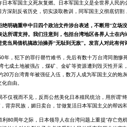
许日本军国主义死灰复燃。日本军国主义是全世界人民的
日方深刻反省历史，切实汲取教训，同军国主义彻底切割
拒绝明确重申中日四个政治文件涉台表述，不断用“立场没
表达所谓支持。我们注意到，包括台湾地区各界人士在内
党当局借机搞政治操弄“无耻到无敌”。发言人对此有何
50年，犯下的罪行罄竹难书，先后有数十万台湾同胞惨
湾七成土地被强占，煤矿、金矿等资源遭到毁灭性开采
约20万台湾青年被强征入伍，数万人成为军国主义的炮灰
文化自由。
不仅视而不见，反而公然美化日本殖民统治，用所谓“终战
献”，背弃民族，媚日卖台，甘做复活日本军国主义的帮凶
利80周年之际，日本领导人在台湾问题上重提“存亡危