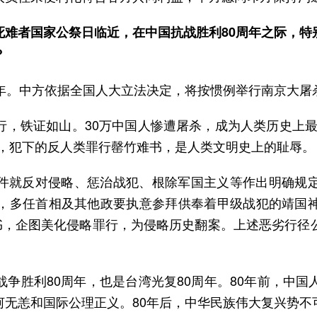
死难者国家公祭日临近，在中国抗战胜利80周年之际，特
？
周年。中方依据全国人大立法决定，将按惯例举行南京大屠
行，铁证如山。30万中国人惨遭屠杀，成为人类历史上最
争，犯下的反人类罪行罄竹难书，是人类文明史上的耻辱。
件就反对侵略、惩治战犯、根除军国主义等作出明确规
，多任首相及其他政要执意参拜供奉着甲级战犯的靖国
科书，企图美化侵略罪行，为侵略历史翻案。上述恶劣行径
争胜利80周年，也是台湾光复80周年。80年前，中
河无恙和国际公理正义。80年后，中华民族伟大复兴势不