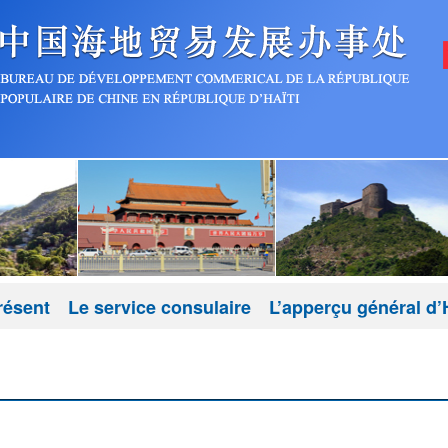
résent
Le service consulaire
L’apperçu général d’H