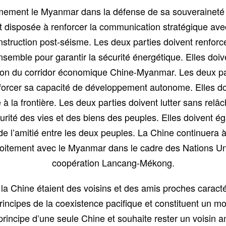
mement le Myanmar dans la défense de sa souveraineté na
it disposée à renforcer la communication stratégique a
struction post-séisme. Les deux parties doivent renforc
r ensemble pour garantir la sécurité énergétique. Elles d
uction du corridor économique Chine-Myanmar. Les deux p
forcer sa capacité de développement autonome. Elles do
é à la frontière. Les deux parties doivent lutter sans relâ
urité des vies et des biens des peuples. Elles doivent é
 de l’amitié entre les deux peuples. La Chine continuera
 étroitement avec le Myanmar dans le cadre des Nations U
coopération Lancang-Mékong.
 Chine étaient des voisins et des amis proches caracté
incipes de la coexistence pacifique et constituent un mo
ncipe d’une seule Chine et souhaite rester un voisin am