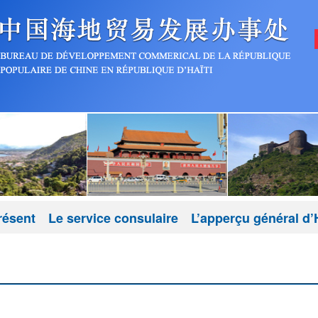
résent
Le service consulaire
L’apperçu général d’H