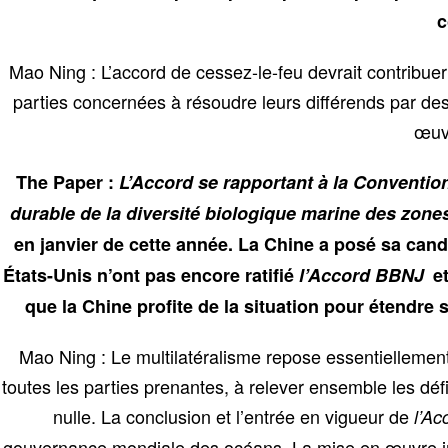
c
Mao Ning : L’accord de cessez-le-feu devrait contribuer 
parties concernées à résoudre leurs différends par des
œuvr
The Paper :
L’Accord se rapportant à la Convention 
durable de la diversité biologique marine des zones
en janvier de cette année. La Chine a posé sa candi
États-Unis n’ont pas encore ratifié
l’Accord BBNJ
et
que la Chine profite de la situation pour étendre
Mao Ning : Le multilatéralisme repose essentiellement
toutes les parties prenantes, à relever ensemble les déf
nulle. La conclusion et l’entrée en vigueur de
l’A
gouvernance mondiale des océans. La mise en œuvre in